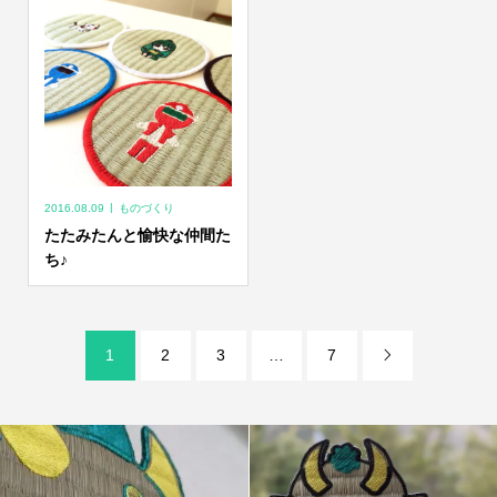
2016.08.09
ものづくり
たたみたんと愉快な仲間た
ち♪
1
2
3
…
7
