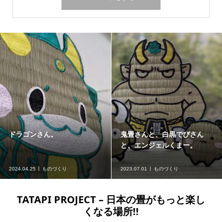
んと、白黒でびさん
小鳥の畳を作成。
たたみ
ンジェルくまー。
1
ものづくり
2023.03.01
ものづくり
2018.03.1
TATAPI PROJECT – 日本の畳がもっと楽し
くなる場所!!