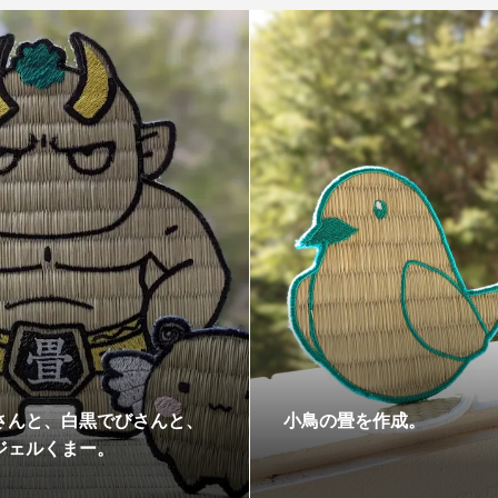
さんと、白黒でびさんと、
小鳥の畳を作成。
ジェルくまー。