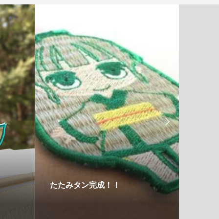

たたみタン完成！！
たたみ