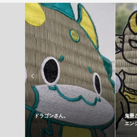

畳
ドラゴンさん。
鬼畳
エン